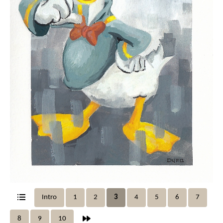
Intro
1
2
3
4
5
6
7
8
9
10