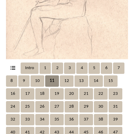
Intro
1
2
3
4
5
6
7
8
9
10
11
12
13
14
15
16
17
18
19
20
21
22
23
24
25
26
27
28
29
30
31
32
33
34
35
36
37
38
39
40
41
42
43
44
45
46
47