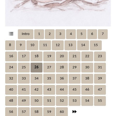
Intro
1
2
3
4
5
6
7
8
9
10
11
12
13
14
15
16
17
18
19
20
21
22
23
24
25
26
27
28
29
30
31
32
33
34
35
36
37
38
39
40
41
42
43
44
45
46
47
48
49
50
51
52
53
54
55
56
57
58
59
60