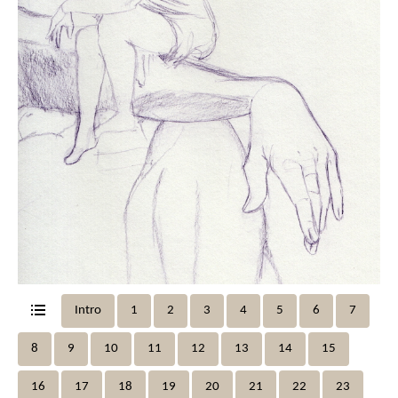
Intro
1
2
3
4
5
6
7
8
9
10
11
12
13
14
15
16
17
18
19
20
21
22
23